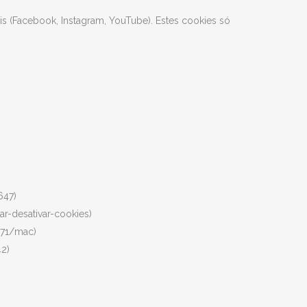
ais (Facebook, Instagram, YouTube). Estes cookies só
647)
var-desativar-cookies)
1471/mac)
42)