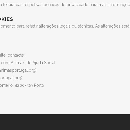
leitura das respetivas políticas de privacidade para mais informaçõ
OKIES
omento para refletir alterações legais ou técnicas. As alterações ser
te, contacte:
 com Animais de Ajuda Social
animasportugal.org)
ortugal.org)
onteiro, 4200-319 Porto