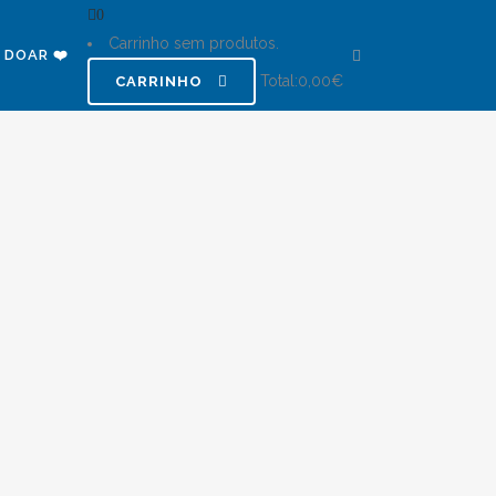
0
Carrinho sem produtos.
DOAR ❤️
Total:
0,00
€
CARRINHO