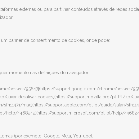
ataformas externas ou para partilhar conteúdos através de redes soci
izador.
erá um banner de consentimento de cookies, onde pode:
alquer momento nas definições do navegador.
rome/answer/95647](https://support.google.com/chrome/answer/95
/kb/ativar-desativar-cookies](https://support.mozilla.org/pt-PT/kb/ati
ari/sfri11471/mac](https://support.apple.com/pt-pt/guide/safari/sfri1
t-pt/help/4468242](https://support.microsoft.com/pt-pt/help/44682
ternas (por exemplo, Google, Meta, YouTube).