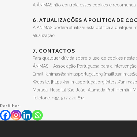
A ÂNIMAS não controla esses cookies e recomenda a 
6. ATUALIZAÇÕES À POLÍTICA DE CO
A ÂNIMAS poderá atualizar esta política a qualquer m
atualização.
7. CONTACTOS
Para qualquer dúvida sobre o uso de cookies neste si
ÂNIMAS – Associação Portuguesa para a Intervenção
Email: [animas@animasportugal.org](mailto:animas@
Website: [https://animasportugal.org](https://animasp
Morada: Hospital São João, Alameda Prof. Hernâni M
Telefone: +351 917 220 814
Partilhar...