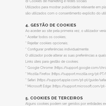
d) Cookies de marketing e redes sociais
Utilizados para mostrar publicidade relevante em pl
são utilizados com o consentimento explícito do util
4. GESTÃO DE COOKIES
Ao aceder ao site pela primeira vez, o utilizador v
* Aceitar todos os cookies;
* Rejeitar cookies opcionais;
* Configurar preferências individualmente.
O utilizador pode alterar as suas preferências a qu
Links úteis para gestão de cookies:
* Google Chrome: [https://support.google.com/ch
* Mozilla Firefox: [https://support.mozilla.org/pt-PT
* Safari: [https://support.apple.com/pt-pt/guide/saf
* Microsoft Edge: [https://support.microsoft.com/p
5. COOKIES DE TERCEIROS
Alguns cookies podem ser geridos por entidades ex