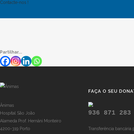
Contacte-nos !
Partilhar...
FAÇA O SEU DONA
Ânimas
936 871 283
Hospital São João
Alameda Prof. Hernâni Monteiro
4200-319 Porto
Transferência bancária 