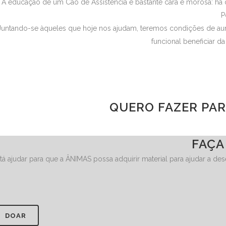
A educação de um Cão de Assistência é bastante cara e morosa: há q
P
Juntando-se àqueles que hoje nos ajudam, teremos condições de aum
funcional beneficiar 
QUERO FAZER PA
FAÇA
tá ajudar para que a ÂNIMAS possa adquirir material para ajudar a d
DOAR