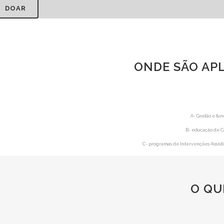
DOAR
ONDE SÃO AP
A- Gestão e fu
B- educação de Cã
C- programas de Intervenções Assisti
O QU