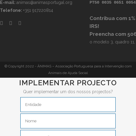
E-mail:
animas@animasportugal.org
PT50 0035 0651 0054
Telefone:
+351 917220814
Contribua com 1%
IRS!
Preencha com 506
o modelo 3, quadro 11
© Copyright 2022 - ÂNIMAS – Associação Portuguesa para a Intervenção com
Animais de Ajuda Social
IMPLEMENTAR PROJECTO
Quer implementar um dos nossos projectos?