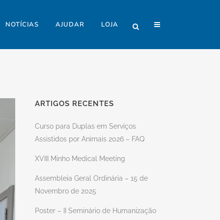
NOTÍCIAS
AJUDAR
LOJA
ARTIGOS RECENTES
Curso para Duplas em Serviços
Assistidos por Animais 2026 – FAQ
XVIII Minho Medical Meeting
Assembleia Geral Ordinária – 15 de
Novembro de 2025
Poster – II Seminário de Humanização