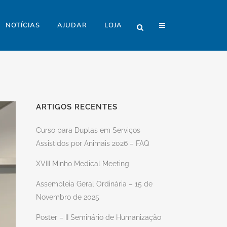
NOTÍCIAS
AJUDAR
LOJA
ARTIGOS RECENTES
Curso para Duplas em Serviços
Assistidos por Animais 2026 – FAQ
XVIII Minho Medical Meeting
Assembleia Geral Ordinária – 15 de
Novembro de 2025
Poster – II Seminário de Humanização