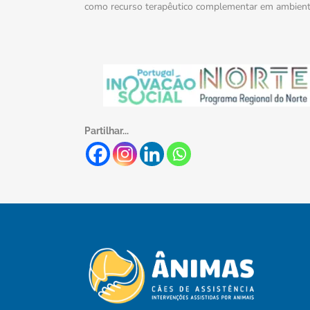
como recurso terapêutico complementar em ambiente
Partilhar...