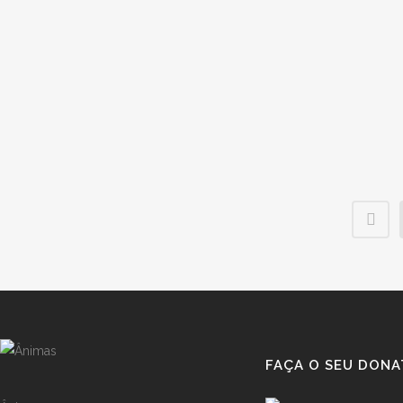
Há uma associação que "cede "gratuitamente cães
treinados para apoiarem quem, por algum motivo,
tem um atestado médico de incapacidade
multiusos....
FAÇA O SEU DONA